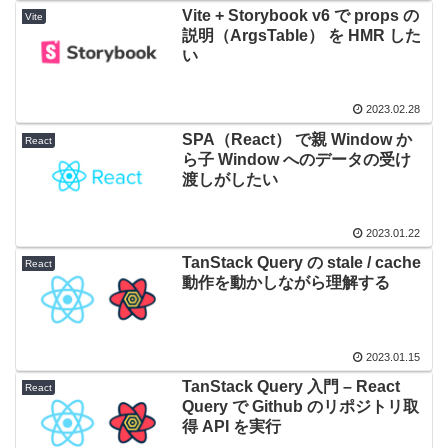
Vite + Storybook v6 で props の
Vite
説明（ArgsTable） を HMR した
い
2023.02.28
SPA（React） で親 Window か
React
ら子 Window へのデータの受け
渡しがしたい
2023.01.22
TanStack Query の stale / cache
React
動作を動かしながら理解する
2023.01.15
TanStack Query 入門 – React
React
Query で Github のリポジトリ取
得 API を実行