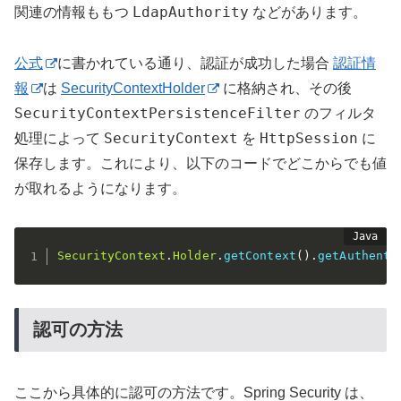
LdapAuthority
関連の情報ももつ
などがあります。
公式
に書かれている通り、認証が成功した場合
認証情
報
は
SecurityContextHolder
に格納され、その後
SecurityContextPersistenceFilter
のフィルタ
SecurityContext
HttpSession
処理によって
を
に
保存します。これにより、以下のコードでどこからでも値
が取れるようになります。
SecurityContext
.
Holder
.
getContext
(
)
.
getAuthenti
認可の方法
ここから具体的に認可の方法です。Spring Security は、