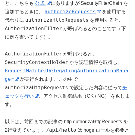
と、こちらも
公式
にありますが SecurityFilterChain を
authorizeRequests
追加するときに、
を使用する
authorizeHttpRequests
代わりに
を使用すると、
AuthorizationFilter
が呼ばれるとのことです（下
に例を書いてます）。
AuthorizationFilter
が呼ばれると、
SecurityContextHolder
から認証情報を取得し、
RequestMatcherDelegatingAuthorizationMana
ger
が実行されます。この中で
authorizaHttpRequests
で設定した内容に従って
チ
ェックを行い
、アクセス制御結果（OK / NG） を返しま
す。
以下は、前回までの記事の http.quthorizaHttpRequests を
/api/hello
2行変えています。
は hoge ロールを必要と