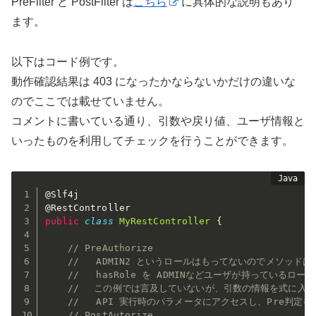
PreFilter と PostFilter は
こちら
に具体的な説明もあり
ます。
以下はコード例です。
動作確認結果は 403 になったかならないかだけの違いな
のでここでは載せていません。
コメントに書いている通り、引数や戻り値、ユーザ情報と
いったものを利用してチェックを行うことができます。
@Slf4j
@RestController
public
class
MyRestController
{
// PreAuthorize
//   ADMIN2 というロールはもってないのでメソッドは
//   hasRole を ADMINなどユーザが持っている
//　 この例では言及していないが、引数の情報を式に入
//   API 実行時のパラメータにアクセスし、Pre判定
// PostAutorize