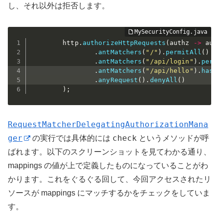
し、それ以外は拒否します。
        http
.
authorizeHttpRequests
(
authz 
->
 auth
.
antMatchers
(
"/"
)
.
permitAll
(
)
.
antMatchers
(
"/api/login"
)
.
perm
.
antMatchers
(
"/api/hello"
)
.
hasR
.
anyRequest
(
)
.
denyAll
(
)
)
;
RequestMatcherDelegatingAuthorizationMana
ger
check
の実行では具体的には
というメソッドが呼
ばれます。以下のスクリーンショットを見てわかる通り、
mappings の値が上で定義したものになっていることがわ
かります。これをぐるぐる回して、今回アクセスされたリ
ソースが mappings にマッチするかをチェックをしていま
す。