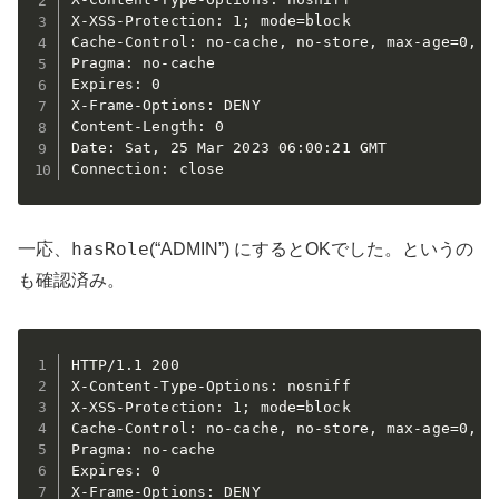
X-XSS-Protection: 1; mode=block

Cache-Control: no-cache, no-store, max-age=0, mu
Pragma: no-cache

Expires: 0

X-Frame-Options: DENY

Content-Length: 0

Date: Sat, 25 Mar 2023 06:00:21 GMT

Connection: close
hasRole
一応、
(“ADMIN”) にするとOKでした。というの
も確認済み。
HTTP/1.1 200 

X-Content-Type-Options: nosniff

X-XSS-Protection: 1; mode=block

Cache-Control: no-cache, no-store, max-age=0, mu
Pragma: no-cache

Expires: 0

X-Frame-Options: DENY
