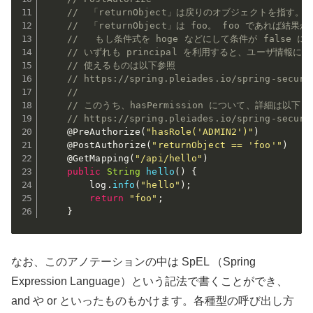
//  「returnObject」は戻りのオブジェクトを指す。
//  「returnObject」は foo。 foo であれば結果
//   もし条件式を hoge などにして条件が false 
// いずれも principal を利用すると、ユーザ情報に
// 使えるものは以下参照
// https://spring.pleiades.io/spring-securi
// 
// このうち、hasPermission について、詳細は以下
// https://spring.pleiades.io/spring-securi
@PreAuthorize
(
"hasRole('ADMIN2')"
)
@PostAuthorize
(
"returnObject == 'foo'"
)
@GetMapping
(
"/api/hello"
)
public
String
hello
(
)
{
        log
.
info
(
"hello"
)
;
return
"foo"
;
}
なお、このアノテーションの中は SpEL （Spring
Expression Language）という記法で書くことができ、
and や or といったものもかけます。各種型の呼び出し方