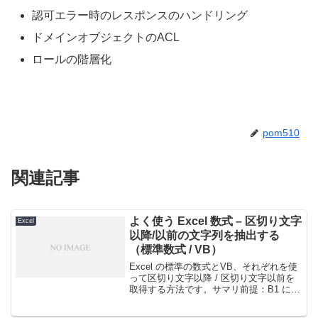
認可エラー時のレスポンスのハンドリング
ドメインオブジェクトのACL
ロールの階層化
pom510
関連記事
よく使う Excel 数式 – 区切り文字
Excel
以降/以前の文字列を抽出する
（標準数式 / VB）
Excel の標準の数式とVB、それぞれを使
って区切り文字以降 / 区切り文字以前を
取得する方法です。サマリ前提：B1 に区
切り文字、B2 に対象の文字列がある場合
数式中の @ は対象文字列中に存在しない