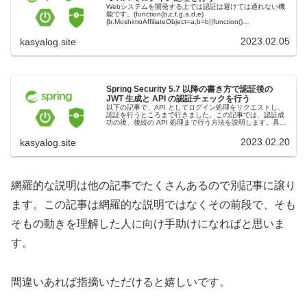
Webシステムを開発する上では認証は避けては通れない機
能です。(function(b,c,f,g,a,d,e)
{b.MoshimoAffiliateObject=a;b=b||function()
{arguments.currentScri...
2023.02.05
kasyalog.site
Spring Security 5.7 以降の書き方で認証後の
JWT 生成と API の認証チェックを行う
以下の記事で、API としてログイン処理をリクエストし、
認証を行うところまで行きました。この記事では、認証成
功の後、後続の API 処理まで行う方法を説明します。具体
的には認証後に JWT を生成し、以降はその値を検証して認
証されていること...
2023.02.20
kasyalog.site
網羅的な説明は他の記事でたくさんあるので別記事に譲り
ます。この記事は網羅的な説明ではなくその前段で、そも
そもの動きを理解した人に向け手助けになればと思いま
す。
間違いあれば指摘いただけると嬉しいです。