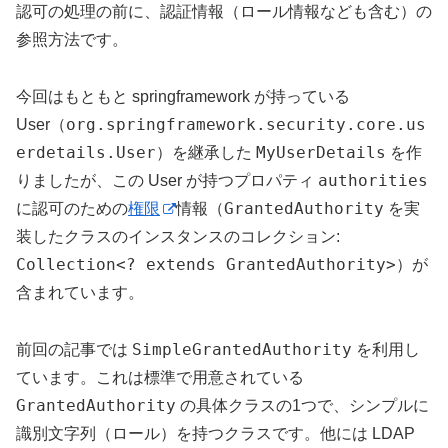
認可の処理の前に、認証情報（ロール情報なども含む）の
参照方法です。
今回はもともと springframework が持っている
org.springframework.security.core.us
User（
erdetails.User
MyUserDetails
）を継承した
を作
authorities
りましたが、この User が持つプロパティ
GrantedAuthority
に認可のための
権限
情報（
を実
装したクラスのインスタンスのコレクション:
Collection<? extends GrantedAuthority>
）が
含まれています。
SimpleGrantedAuthority
前回の記事では
を利用し
ています。これは標準で用意されている
GrantedAuthority
の具体クラスの1つで、シンプルに
識別文字列（ロール）を持つクラスです。他には LDAP