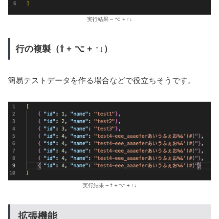
実行結果 – ⌥ + ↑↓
行の複製（⇧ + ⌥ + ↑↓）
簡易テストデータを作る場合などで役立ちそうです。
実行結果 – ⇧ + ⌥ + ↑↓
拡張機能