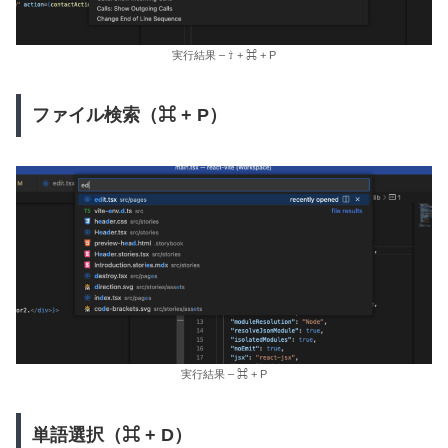
実行結果 – ⇧ + ⌘ + P
ファイル検索（⌘ + P）
実行結果 – ⌘ + P
単語選択（⌘ + D）