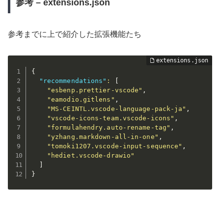
参考 – extensions.json
参考までに上で紹介した拡張機能たち
{
"recommendations"
:
[
"esbenp.prettier-vscode"
,
"eamodio.gitlens"
,
"MS-CEINTL.vscode-language-pack-ja"
,
"vscode-icons-team.vscode-icons"
,
"formulahendry.auto-rename-tag"
,
"yzhang.markdown-all-in-one"
,
"tomoki1207.vscode-input-sequence"
,
"hediet.vscode-drawio"
]
}