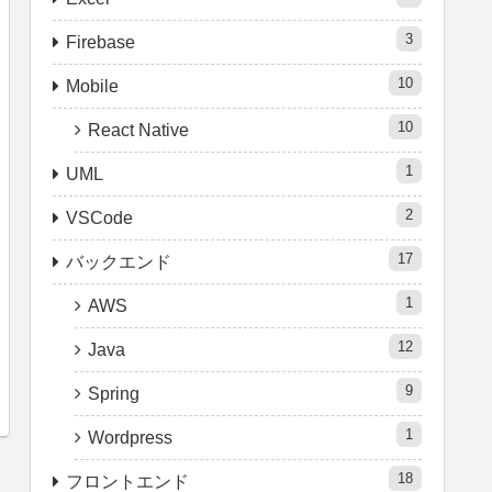
3
Firebase
10
Mobile
10
React Native
1
UML
2
VSCode
17
バックエンド
1
AWS
12
Java
9
Spring
1
Wordpress
18
フロントエンド