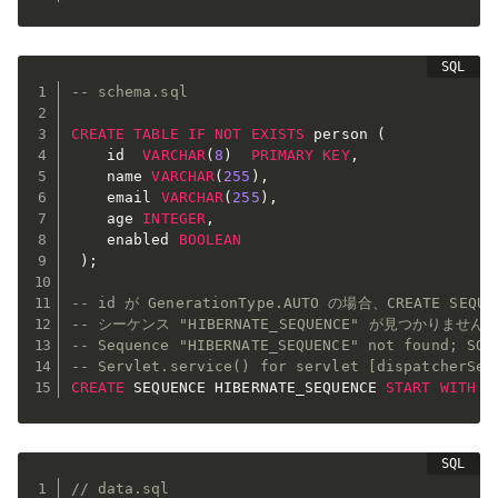
-- schema.sql
CREATE
TABLE
IF
NOT
EXISTS
 person 
(
    id  
VARCHAR
(
8
)
PRIMARY
KEY
,
    name 
VARCHAR
(
255
)
,
    email 
VARCHAR
(
255
)
,
    age 
INTEGER
,
    enabled 
BOOLEAN
)
;
-- id が GenerationType.AUTO の場合、CREATE 
-- シーケンス "HIBERNATE_SEQUENCE" が見つかりません
-- Sequence "HIBERNATE_SEQUENCE" not found; SQL
-- Servlet.service() for servlet [dispatcherSer
CREATE
 SEQUENCE HIBERNATE_SEQUENCE 
START
WITH
1
// data.sql