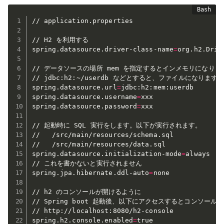
// application.properties

// H2 を利用する

spring.datasource.driver-class-name
=
org.h2.Drive
// データソースの場所 mem を指定するとインメモリになります
// jdbc:h2:~/userdb などとすると、ファイルになります。
spring.datasource.url
=
jdbc:h2:mem:userdb

spring.datasource.username
=
xxx

spring.datasource.password
=
xxx

// 起動時に SQL 実行をします。以下が実行されます。

//   /src/main/resources/schema.sql

//   /src/main/resources/data.sql

spring.datasource.initialization-mode
=
always

// これを書かないと実行されません

spring.jpa.hibernate.ddl-auto
=
none

// h2 のコンソールが開けるように

// Spring boot 起動後、以下にアクセスするとコンソール
// http://localhost:8080/h2-console

spring.h2.console.enabled
=
true