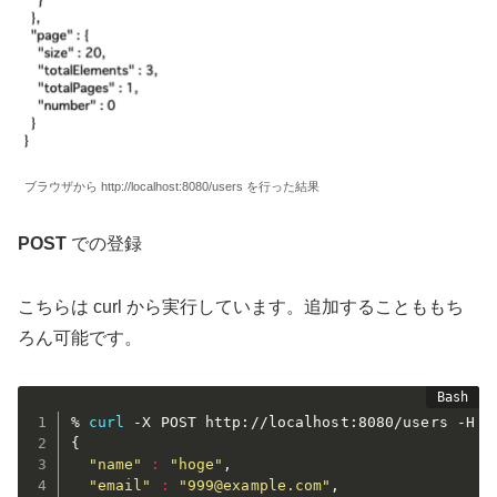
ブラウザから http://localhost:8080/users を行った結果
POST
での登録
こちらは curl から実行しています。追加することももち
ろん可能です。
% 
curl
 -X POST http://localhost:8080/users -H 
"
{
"name"
:
"hoge"
,

"email"
:
"999@example.com"
,
