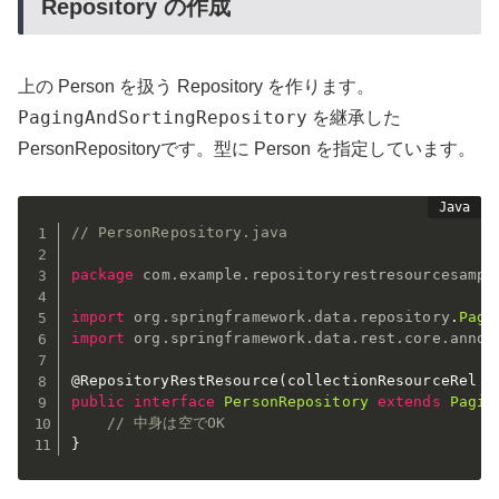
Repository の作成
上の Person を扱う Repository を作ります。
PagingAndSortingRepository
を継承した
PersonRepositoryです。型に Person を指定しています。
// PersonRepository.java
package
com
.
example
.
repositoryrestresourcesampl
import
org
.
springframework
.
data
.
repository
.
Pagi
import
org
.
springframework
.
data
.
rest
.
core
.
annot
@RepositoryRestResource
(
collectionResourceRel 
=
public
interface
PersonRepository
extends
Pagin
// 中身は空でOK
}