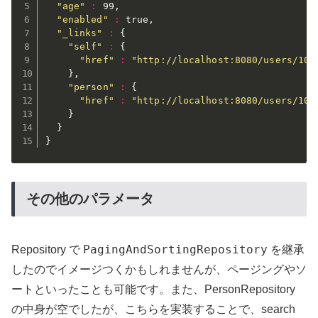
"age"
:
 99,

"enabled"
:
 true,

"_links"
:
{
"self"
:
{
"href"
:
"http://localhost:8080/users/101
}
,

"person"
:
{
"href"
:
"http://localhost:8080/users/101
}
}
}
その他のパラメータ
PagingAndSortingRepository
Repository で
を継承
したのでイメージつくかもしれませんが、ページングやソ
ートといったことも可能です。また、PersonRepository
の中身が空でしたが、こちらを実装することで、search