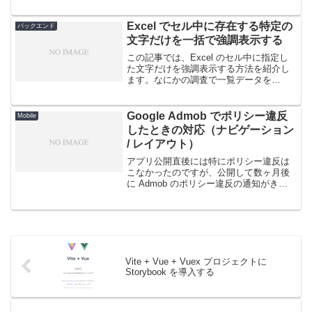
Spring Boot のデフォルトは Logback で
すが、 log4j2 を選択することもあると思
います。両...
Excel でセル中に存在する特定の
バックエンド
文字だけを一括で強調表示する
この記事では、Excel のセル中に指定し
た文字だけを強調表示する方法を紹介し
ます。なにかの調査で一覧データを
Excel に貼ることは多いと思います。こ
のとき、特定のキーワードだけに色をつ
けるなりしてチェック箇所を分かりやす
Google Admob でポリシー違反
Mobile
くしたいと思う...
したときの対応（ナビゲーション
/ レイアウト）
アプリ公開直後には特にポリシー違反は
こなかったのですが、公開して数ヶ月後
に Admob のポリシー違反の通知がきま
した。その時の対応内容です。サイトに
はいろいろな方法を取った事例がありま
すが、唯一の解はないので、自分の事例
もお役に立てればと...
Vite + Vue + Vuex プロジェクトに
Storybook を導入する