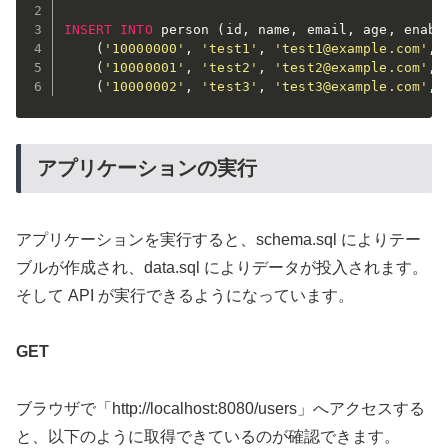
INSERT
INTO
 person 
(
id
,
 name
,
 email
,
 age
,
 enabl
(
'10000000'
,
'test1'
,
'test1@example.com'
,
(
'10000001'
,
'test2'
,
'test2@example.com'
,
(
'10000002'
,
'test3'
,
'test3@example.com'
,
アプリケーションの実行
アプリケーションを実行すると、schema.sql によりテー
ブルが作成され、data.sql によりデータが投入されます。
そして API が実行できるようになっています。
GET
ブラウザで「http://localhost:8080/users」へアクセスする
と、以下のように取得できているのが確認できます。