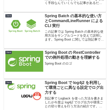
く手段なんていくらでも記事があるだろ
うと思っていましたが、10年以上前の記
事が多く、最近の記事はほとんどないこ
とに驚きました。結論から言うと、...
Spring Batch の基本的な使い方
Java
とCommandLineRunner による
CLI 実行
この記事では Spring Batch の基本的な使
用方法をサンプルコードを交えて説明し
ます。Spring Boot に関しては別記事で例
外処理の動きをまとめたりしています
が、Spring Batch も同じく記事は色々あ
るのですが、結局ど...
Spring Boot の RestController
Java
での例外処理の動きを理解する
Spring Boot のロゴ
Spring Boot で log4j2 を利用し
Java
て環境ごとに異なる設定でログ出
力する
別記事で Logback を使った方法を書きま
したが今度は log4j2 でログ出力や環境ご
との切り替えを行う方法の紹介です。