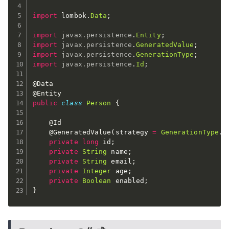
import
 lombok
.
Data
;
import
javax
.
persistence
.
Entity
;
import
javax
.
persistence
.
GeneratedValue
;
import
javax
.
persistence
.
GenerationType
;
import
javax
.
persistence
.
Id
;
@Data
@Entity
public
class
Person
{
@Id
@GeneratedValue
(
strategy 
=
GenerationType
.
A
private
long
 id
;
private
String
 name
;
private
String
 email
;
private
Integer
 age
;
private
Boolean
 enabled
;
}