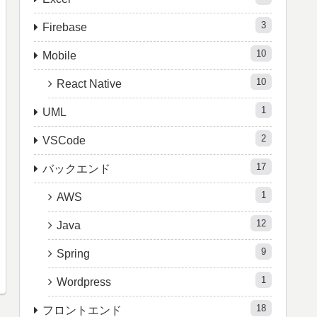
3
Firebase
10
Mobile
10
React Native
1
UML
2
VSCode
17
バックエンド
1
AWS
12
Java
9
Spring
1
Wordpress
18
フロントエンド