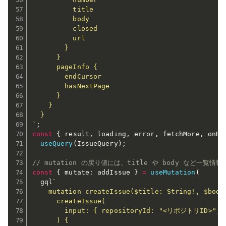
          title

          body

          closed

          url

        }

      }

      pageInfo {

        endCursor

        hasNextPage

      }

    }

  }

`
;
const
{
 result
,
 loading
,
 error
,
 fetchMore
,
 onRe
useQuery
(
IssueQuery
)
;
// mutation の戻り値には、title や body など一
const
{
 mutate
:
 addIssue 
}
=
useMutation
(
  gql
`

    mutation createIssue($title: String!, $body:
      createIssue(

        input: { repositoryId: "<リポジトリID>", ti
      ) {
