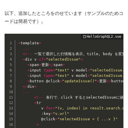
以下、追加したところをのせています（サンプルのためコ
ードは簡易です）。
<
template
>
...
<
!
--
 一覧で選択した行情報を表示。title
,
 body を変更
<
div v
-
if
=
"selectedIssue"
>
<
span
>
更新
<
/
span
>
<
input 
type
=
"text"
 v
-
model
=
"selectedIssue.t
<
input 
type
=
"text"
 v
-
model
=
"selectedIssue.b
<
button @click
=
"updateIssue()"
>
更新
<
/
button
>
<
/
div
>
...
<
!
--
 各行で、click するとselectedIssueに値
<
tr

          v
-
for
=
"(v, index) in result.search.no
:
key
=
"v.url"
          @click
=
"selectedIssue = { ...v }"
>