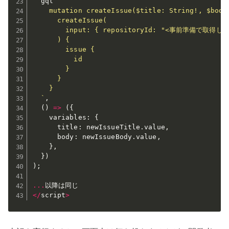
  gql
`

    mutation createIssue($title: String!, $body:
      createIssue(

        input: { repositoryId: "<事前準備で取得したID
      ) {

        issue {

          id

        }

      }

    }

  `
,
(
)
=>
(
{
    variables
:
{
      title
:
 newIssueTitle
.
value
,
      body
:
 newIssueBody
.
value
,
}
,
}
)
)
;
...
<
/
script
>