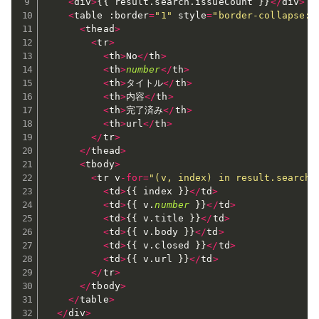
<
div
>
{
{
 result
.
search
.
issueCount 
}
}
<
/
div
>
<
table 
:
border
=
"1"
 style
=
"border-collapse: 
<
thead
>
<
tr
>
<
th
>
No
<
/
th
>
<
th
>
number
<
/
th
>
<
th
>
タイトル
<
/
th
>
<
th
>
内容
<
/
th
>
<
th
>
完了済み
<
/
th
>
<
th
>
url
<
/
th
>
<
/
tr
>
<
/
thead
>
<
tbody
>
<
tr v
-
for
=
"(v, index) in result.search.
<
td
>
{
{
 index 
}
}
<
/
td
>
<
td
>
{
{
 v
.
number
}
}
<
/
td
>
<
td
>
{
{
 v
.
title 
}
}
<
/
td
>
<
td
>
{
{
 v
.
body 
}
}
<
/
td
>
<
td
>
{
{
 v
.
closed 
}
}
<
/
td
>
<
td
>
{
{
 v
.
url 
}
}
<
/
td
>
<
/
tr
>
<
/
tbody
>
<
/
table
>
<
/
div
>