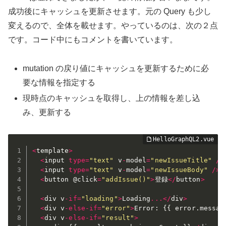
成功後にキャッシュを更新させます。元の Query も少し
変えるので、全体を載せます。やっているのは、次の２点
です。コード中にもコメントを書いています。
mutation の戻り値にキャッシュを更新するために必
要な情報を指定する
現時点のキャッシュを取得し、上の情報を差し込
み、更新する
<
template
>
<
input 
type
=
"text"
 v
-
model
=
"newIssueTitle"
/
>
<
input 
type
=
"text"
 v
-
model
=
"newIssueBody"
/
>
<
button @click
=
"addIssue()"
>
登録
<
/
button
>
<
div v
-
if
=
"loading"
>
Loading
...
<
/
div
>
<
div v
-
else
-
if
=
"error"
>
Error
:
{
{
 error
.
messag
<
div v
-
else
-
if
=
"result"
>