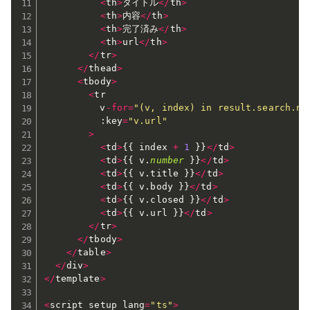
<
th
>
タイトル
<
/
th
>
<
th
>
内容
<
/
th
>
<
th
>
完了済み
<
/
th
>
<
th
>
url
<
/
th
>
<
/
tr
>
<
/
thead
>
<
tbody
>
<
tr

          v
-
for
=
"(v, index) in result.search.no
:
key
=
"v.url"
>
<
td
>
{
{
 index 
+
1
}
}
<
/
td
>
<
td
>
{
{
 v
.
number
}
}
<
/
td
>
<
td
>
{
{
 v
.
title 
}
}
<
/
td
>
<
td
>
{
{
 v
.
body 
}
}
<
/
td
>
<
td
>
{
{
 v
.
closed 
}
}
<
/
td
>
<
td
>
{
{
 v
.
url 
}
}
<
/
td
>
<
/
tr
>
<
/
tbody
>
<
/
table
>
<
/
div
>
<
/
template
>
<
script setup lang
=
"ts"
>