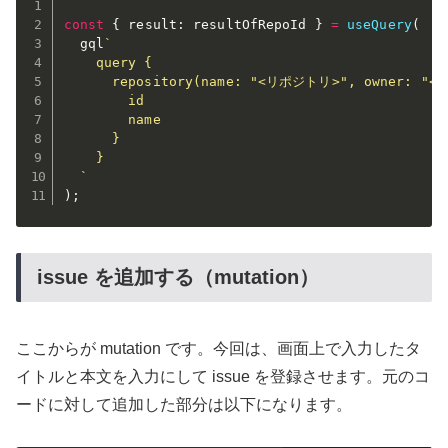
const
{
 result
:
 resultOfRepoId 
}
=
useQuery
(
  gql
`

    query {

      repository(name: "<リポジトリ>", owner: "<オ
        id

        name

      }

    }

  `
)
;
issue を追加する（mutation）
ここからが mutation です。今回は、画面上で入力したタ
イトルと本文を入力にして issue を登録させます。元のコ
ードに対して追加した部分は以下になります。