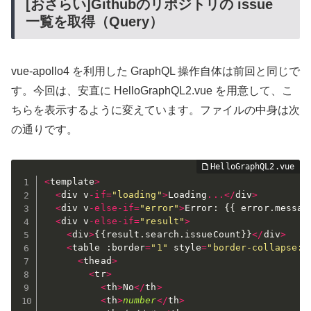
[おさらい]Githubのリポジトリの issue
一覧を取得（Query）
vue-apollo4 を利用した GraphQL 操作自体は前回と同じで
す。今回は、安直に HelloGraphQL2.vue を用意して、こ
ちらを表示するように変えています。ファイルの中身は次
の通りです。
<
template
>
<
div v
-
if
=
"loading"
>
Loading
...
<
/
div
>
<
div v
-
else
-
if
=
"error"
>
Error
:
{
{
 error
.
messag
<
div v
-
else
-
if
=
"result"
>
<
div
>
{
{
result
.
search
.
issueCount
}
}
<
/
div
>
<
table 
:
border
=
"1"
 style
=
"border-collapse: 
<
thead
>
<
tr
>
<
th
>
No
<
/
th
>
<
th
>
number
<
/
th
>