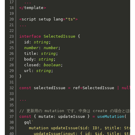
...
<
/
template
>
<
script setup lang
=
"ts"
>
...
interface
SelectedIssue
{
  id
:
string
;
number
:
number
;
  title
:
string
;
  body
:
string
;
  closed
:
boolean
;
  url
:
string
;
}
const
 selectedIssue 
=
 ref
<
SelectedIssue 
|
null
>
...
// 更新用の mutation です。中身は create の場合
const
{
 mutate
:
 updateIssue 
}
=
useMutation
(
  gql
`

    mutation updateIssue($id: ID!, $title: Strin
      updateIssue(input: { id: $id, title: $titl