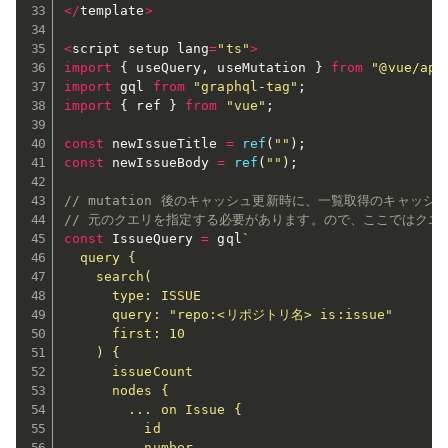
<
/
template
>
<
script setup lang
=
"ts"
>
import
{
 useQuery
,
 useMutation 
}
from
"@vue/apo
import
 gql 
from
"graphql-tag"
;
import
{
 ref 
}
from
"vue"
;
const
 newIssueTitle 
=
ref
(
""
)
;
const
 newIssueBody 
=
ref
(
""
)
;
// mutation 後のキャッシュ更新時に、一覧取得のキャッ
// 元のクエリを指定する必要があります。ので、ここではクエ
const
 IssueQuery 
=
 gql
`

  query {

    search(

      type: ISSUE

      query: "repo:<リポジトリ名> is:issue"

      first: 10

    ) {

      issueCount

      nodes {

        ... on Issue {

          id

          number
