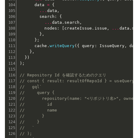
      data 
=
{
...
data
,
        search
:
{
...
data
.
search
,
          nodes
:
[
createIssue
.
issue
,
...
data
.
se
}
,
}
;
      cache
.
writeQuery
(
{
 query
:
 IssueQuery
,
 dat
}
,
}
)
)
;
// Repository Id を確認するためのクエリ
// const { result: resultOfRepoId } = useQuery(
//   gql`
//     query {
//       repository(name: "<リポジトリ名>", owne
//         id
//         name
//       }
//     }
//   `
// );