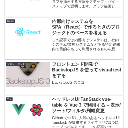
ラフを描画する方法をステップ・バイ・
ステップで説明します。グラフ描画とい
えば d3 が有名ですが、直接使ったことは
なく d3 をラッパーしたライブラリを使っ
て いる方も多いと思います。この記事...
内部向けシステムを
React
SPA（React）で作るときのプロ
ジェクトのベースを考える
この記事では内部向けシステムは、社内
システム/業務システムなどある特定範囲
内で目的をもって利用されるものを想定
しています。目的や会社の背景やポリシ
ーによるため唯一の解がないのは大前提
ですが、フロントエンド関連で調べたと
フロントエンド開発で
フロントエンド
き、toC 向けの記事...
BackstopJS を使って visual test
をする
BackstopJS のロゴ
ヘッドレスUI TanStack vue-
Vue
table を Vue 3 で利用する – 表示/
ソート/フィルタ/列幅変更
Github で非常に人気のあるヘッドレスUI
Tanstack が提供するライブラリの1つに
テーブルがあります。この記事では