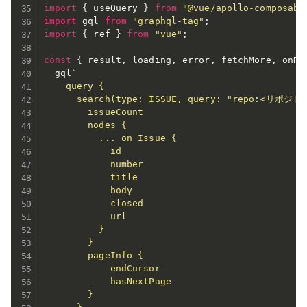
import
{
 useQuery 
}
from
"@vue/apollo-composabl
import
 gql 
from
"graphql-tag"
;
import
{
 ref 
}
from
"vue"
;
const
{
 result
,
 loading
,
 error
,
 fetchMore
,
 onRe
  gql
`

    query {

      search(type: ISSUE, query: "repo:<リポジトリ
        issueCount

        nodes {

          ... on Issue {

            id

            number

            title

            body

            closed

            url

          }

        }

        pageInfo {

            endCursor

            hasNextPage

        }
