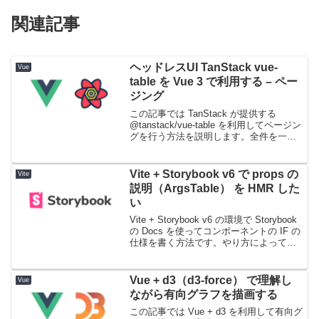
関連記事
ヘッドレスUI TanStack vue-
Vue
table を Vue 3 で利用する – ペー
ジング
この記事では TanStack が提供する
@tanstack/vue-table を利用してページン
グを行う方法を説明します。全件を一括
で取得する場合とページ切り替えごとに
情報を取得してくるケース、それぞれの
ケースがあります。@tanst...
Vite + Storybook v6 で props の
Vite
説明（ArgsTable） を HMR した
い
Vite + Storybook v6 の環境で Storybook
の Docs を使ってコンポーネントの IF の
仕様を書く方法です。やり方によっては
できなかったので注意です。バージョン
Storybook と Vite のバージョンは以...
Vue + d3（d3-force） で理解し
Vue
ながら有向グラフを描画する
この記事では Vue + d3 を利用して有向グ