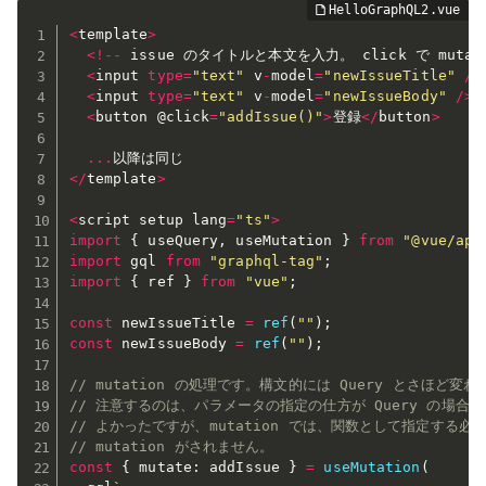
<
template
>
<
!
--
 issue のタイトルと本文を入力。 click で muta
<
input 
type
=
"text"
 v
-
model
=
"newIssueTitle"
/
>
<
input 
type
=
"text"
 v
-
model
=
"newIssueBody"
/
>
<
button @click
=
"addIssue()"
>
登録
<
/
button
>
...
<
/
template
>
<
script setup lang
=
"ts"
>
import
{
 useQuery
,
 useMutation 
}
from
"@vue/apo
import
 gql 
from
"graphql-tag"
;
import
{
 ref 
}
from
"vue"
;
const
 newIssueTitle 
=
ref
(
""
)
;
const
 newIssueBody 
=
ref
(
""
)
;
// mutation の処理です。構文的には Query とさほど変
// 注意するのは、パラメータの指定の仕方が Query の場合
// よかったですが、mutation では、関数として指定する
// mutation がされません。
const
{
 mutate
:
 addIssue 
}
=
useMutation
(