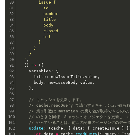
        issue {

          id

          number

          title

          body

          closed

          url

        }

      }

    }

  `
,
(
)
=>
(
{
    variables
:
{
      title
:
 newIssueTitle
.
value
,
      body
:
 newIssueBody
.
value
,
}
,
// キャッシュを更新します。
// cache.readQuery で該当するキャッシュが得られ
// 第２引数は mutation の戻り値が取得できるので、Q
// のときと同様、キャッシュオブジェクトを更新し、cache.
// やっていることは、前回の記事のページングのデータ
update
:
(
cache
,
{
 data
:
{
 createIssue 
}
}
)
let
 data 
=
 cache
.
readQuery
(
{
 query
:
 Issue