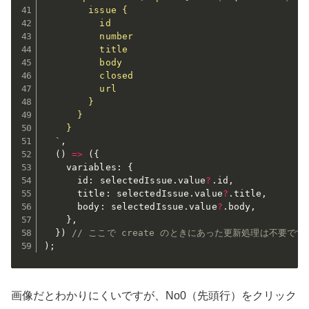
        issue {

          id

          number

          title

          body

          closed

          url

        }

      }

    }

  `
,
(
)
=>
(
{
    variables
:
{
      id
:
 selectedIssue
.
value
?
.
id
,
      title
:
 selectedIssue
.
value
?
.
title
,
      body
:
 selectedIssue
.
value
?
.
body
,
}
,
}
)
// ここで create のときにあった更新処理は不要です
)
;
画像だとわかりにくいですが、No0（先頭行）をクリック